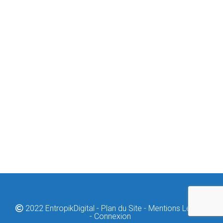
2022
EntropikDigital
Plan du Site
Mentions Légale
Connexion